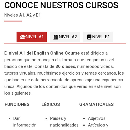
CONOCE NUESTROS CURSOS
Niveles A1, A2 y B1
NIVEL A1
NIVEL A2
NIVEL B1
El
nivel A1 del English Online Course
está dirigido a
personas que no manejen el idioma o que tengan un nivel
básico de éste. Consta de
30 clases
, numerosos videos,
tutores virtuales, muchísimos ejercicios y temas cercanos, los
que hacen de esta herramienta de aprendizaje una experiencia
única. Algunos de los contenidos que verás en este nivel son
los siguientes:
FUNCIONES
LÉXICOS
GRAMATICALES
Dar
Países y
Adjetivos
información
nacionalidades
Artículos y