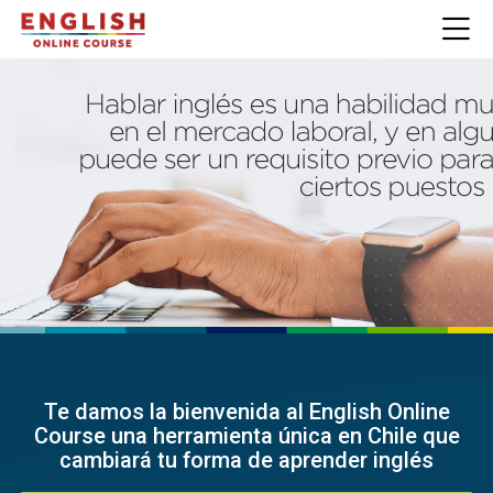
Skip to navigation
Skip to login form
Salta al contenido principal
Skip to accessibility options
Skip to footer
Skip accessibility options
M
Página Principal
Te damos la bienvenida al English Online
Course una herramienta única en Chile que
cambiará tu forma de aprender inglés