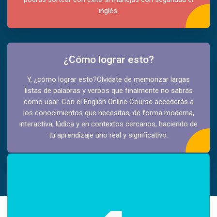
inglés.
¿Cómo lograr esto?
Y, ¿cómo lograr esto?Olvídate de memorizar largas
listas de palabras y verbos que finalmente no sabrás
como usar. Con el English Online Course accederás a
los conocimientos que necesitas, de forma moderna,
interactiva, lúdica y en contextos cercanos, haciendo de
tu aprendizaje uno real y significativo.