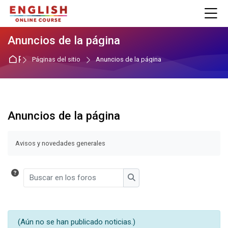
Skip to navigation
Skip to login form
Salta al contenido principal
Skip to accessibility options
Skip to footer
Skip accessibility options
M
Anuncios de la página
Página Principal
Páginas del sitio
Anuncios de la página
Anuncios de la página
Requisitos de finalización
Avisos y novedades generales
Buscar en los foros
Buscar en los foros
(Aún no se han publicado noticias.)